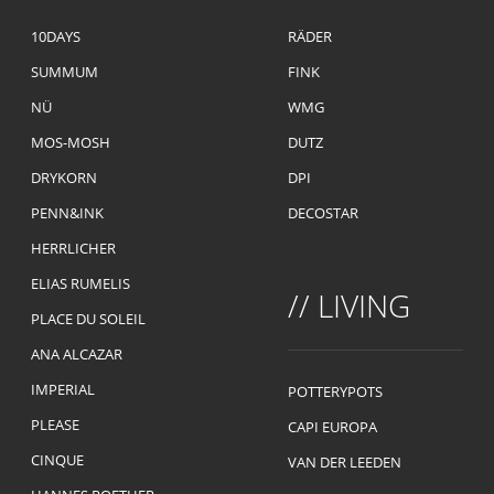
10DAYS
RÄDER
SUMMUM
FINK
NÜ
WMG
MOS-MOSH
DUTZ
DRYKORN
DPI
PENN&INK
DECOSTAR
HERRLICHER
ELIAS RUMELIS
// LIVING
PLACE DU SOLEIL
ANA ALCAZAR
IMPERIAL
POTTERYPOTS
PLEASE
CAPI EUROPA
CINQUE
VAN DER LEEDEN