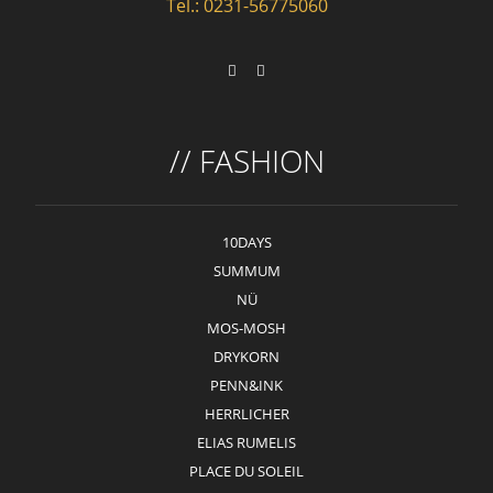
Tel.: 0231-56775060
// FASHION
10DAYS
SUMMUM
NÜ
MOS-MOSH
DRYKORN
PENN&INK
HERRLICHER
ELIAS RUMELIS
PLACE DU SOLEIL